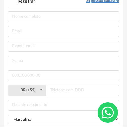
Já possuo cadastro
Registrar
BR
(
+55
)